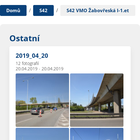
/
/
Domů
S42
S42 VMO Žabovřeská I-1.et
Ostatní
2019_04_20
12 fotografií
20.04.2019 - 20.04.2019