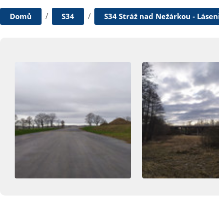
/
/
Domů
S34
S34 Stráž nad Nežárkou - Lásen