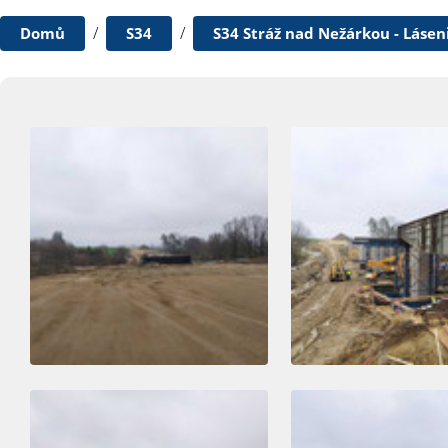
/
/
Domů
S34
S34 Stráž nad Nežárkou - Lásen