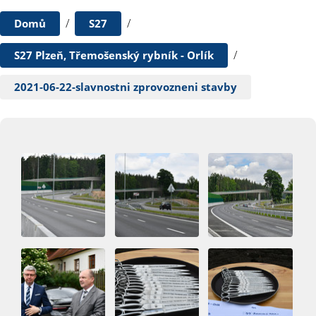
/
/
Domů
S27
/
S27 Plzeň, Třemošenský rybník - Orlík
2021-06-22-slavnostni zprovozneni stavby