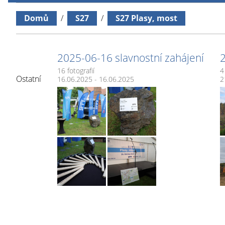
Domů
/
S27
/
S27 Plasy, most
2025-06-16 slavnostní zahájení
16 fotografií
4
Ostatní
16.06.2025 - 16.06.2025
2