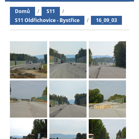
Domů
/
S11
/
S11 Oldřichovice - Bystřice
/
16_09_03